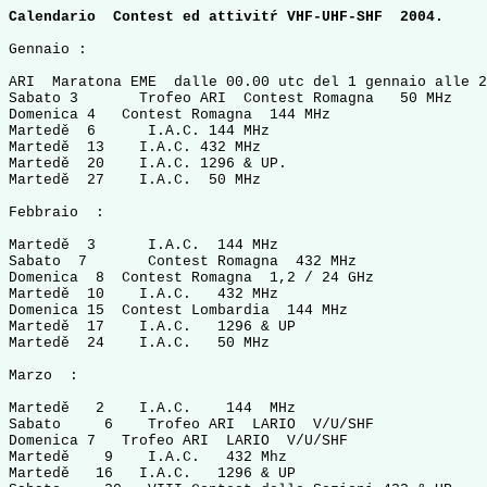
Calendario  Contest ed attivitŕ VHF-UHF-SHF  2004.
Gennaio :

ARI  Maratona EME  dalle 00.00 utc del 1 gennaio alle 2
Sabato 3       Trofeo ARI  Contest Romagna   50 MHz    
Domenica 4   Contest Romagna  144 MHz                  
Martedě  6      I.A.C. 144 MHz                         
Martedě  13    I.A.C. 432 MHz                          
Martedě  20    I.A.C. 1296 & UP.                       
Martedě  27    I.A.C.  50 MHz                          
Febbraio  :

Martedě  3      I.A.C.  144 MHz                        
Sabato  7       Contest Romagna  432 MHz               
Domenica  8  Contest Romagna  1,2 / 24 GHz             
Martedě  10    I.A.C.   432 MHz                        
Domenica 15  Contest Lombardia  144 MHz                
Martedě  17    I.A.C.   1296 & UP                      
Martedě  24    I.A.C.   50 MHz                         
Marzo  :

Martedě   2    I.A.C.    144  MHz                      
Sabato     6    Trofeo ARI  LARIO  V/U/SHF             
Domenica 7   Trofeo ARI  LARIO  V/U/SHF                
Martedě    9    I.A.C.   432 Mhz                       
Martedě   16   I.A.C.   1296 & UP                      