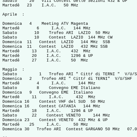
Sabato     20   VIII Contest delle Sezioni 432 & UP    
Martedě   23    I.A.C.   50 MHz                        
Aprile  :

Domenica   4    Meeting ATV Magenta

Martedě       6     I.A.C.   144 MHz                   
Sabato       10    Trofeo ARI  LAZIO  50 MHz           
Sabato       10    Contest  LAZIO  144 MHz CW          
Domenica  11   Contest  LAZIO   144 MHz  SSB           
Domenica  11   Contest  LAZIO   432 MHz SSB            
Martedě     13    I.A.C.    432  MHz                   
Martedě     20    I.A.C.    1296 & UP                  
Martedě     27    I.A.C.    50  MHz                    
Maggio  :

Sabato         1   Trofeo ARI " Cittŕ di TERNI "  V/U/S
Domenica   2    Trofeo ARI " Cittŕ di TERNI"  V/U/SHF  
Martedě       4     I.A.C.     144 MHz                 
Sabato        8    Convegno EME Italiano

Domenica   9   Convegno EME  Italiano

Martedě     11     I.A.C.     432  MHz                 
Domenica 16    Contest VHF del SUD  50 MHz  

Domenica 16    Contest CATANIA   144 MHz

Martedě     18    I.A.C.    1296 & UP                  
Sabato      22    Contest VENETO     144 MHz           
Domenica 23    Contest VENETO  432 MHz & UP            
Martedě    25     I.A.C.     50 MHz                    
Domenica 30   Trofeo ARI  Contest GARGANO 50 MHz   07.0