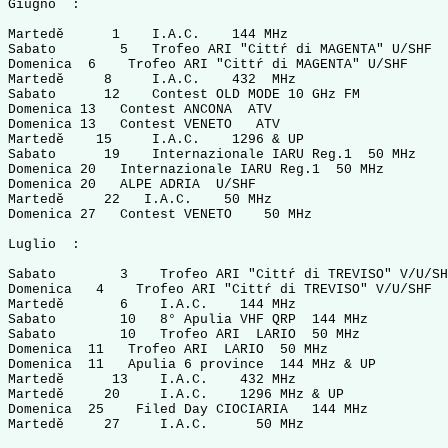
Giugno  :

Martedě      1    I.A.C.    144 MHz                    
Sabato        5   Trofeo ARI "Cittŕ di MAGENTA" U/SHF  
Domenica  6    Trofeo ARI "Cittŕ di MAGENTA" U/SHF     
Martedě     8     I.A.C.    432  MHz                   
Sabato      12    Contest OLD MODE 10 GHz FM           
Domenica 13   Contest ANCONA  ATV                      
Domenica 13   Contest VENETO   ATV                     
Martedě    15     I.A.C.    1296 & UP                  
Sabato      19    Internazionale IARU Reg.1  50 MHz    
Domenica 20   Internazionale IARU Reg.1  50 MHz        
Domenica 20   ALPE ADRIA  U/SHF                        
Martedě     22   I.A.C.    50 MHz                      
Domenica 27   Contest VENETO    50 MHz                 
Luglio  :

Sabato        3    Trofeo ARI "Cittŕ di TREVISO" V/U/SH
Domenica   4    Trofeo ARI "Cittŕ di TREVISO" V/U/SHF  
Martedě       6    I.A.C.    144 MHz                   
Sabato        10   8° Apulia VHF QRP  144 MHz          
Sabato        10   Trofeo ARI  LARIO  50 MHz           
Domenica  11   Trofeo ARI  LARIO  50 MHz               
Domenica  11   Apulia 6 province  144 MHz & UP         
Martedě      13    I.A.C.    432 MHz                   
Martedě     20     I.A.C.    1296 MHz & UP             
Domenica  25    Filed Day CIOCIARIA   144 MHz          
Martedě     27     I.A.C.      50 MHz                  