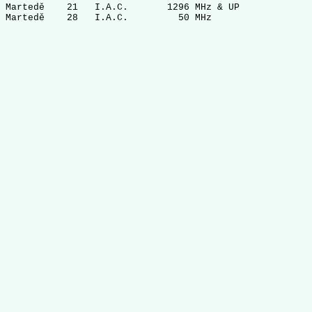
Martedě    21   I.A.C.       1296 MHz & UP             
Martedě    28   I.A.C.         50 MHz                  