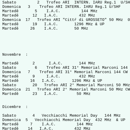
Sabato         2   Trofeo ARI  INTERN. IARU Reg.1  U/SH
Domenica   3    Trofeo ARI INTERN. IARU Reg.1 U/SHF    
Martedě       5    I.A.C.         144 MHz              
Martedě      12   I.A.C.         432 MHz               
Domenica  17   Trofeo ARI "Cittŕ di GROSSETO" 50 MHz  0
Martedě      19   I.A.C.       1296 MHz & UP           
Martedě     26    I.A.C.       50 MHz                  
Novembre  :

Martedě      2      I.A.C.       144 MHz               
Sabato        6    Trofeo ARI 31° Memorial Marconi 144 
Domenica   7    Trofeo ARI 31° Memorial Marconi 144 CW 
Martedě      9     I.A.C.        432 MHz               
Martedě     16   I.A.C.       1296 MHz & UP            
Sabato       20   Trofeo ARI 2° Memorial Marconi 50 MHz
Domenica  21   Trofeo ARI 2° Memorial Marconi 50 MHz CW
Martedě      23   I.A.C.        50 MHz                 
Dicembre  :

Sabato       4   Vecchiacchi Memorial Day   144 MHz    
Domenica  5   Vecchiacchi Memorial Day  432 MHz  & UP  
Martedě     7    I.A.C.         144 MHz                
Martedě    14   I.A.C.         432 MHz                 