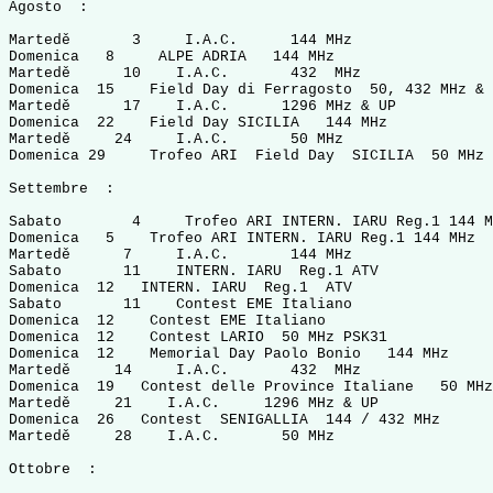
Agosto  :

Martedě       3     I.A.C.      144 MHz                
Domenica   8     ALPE ADRIA   144 MHz                  
Martedě      10    I.A.C.       432  MHz               
Domenica  15    Field Day di Ferragosto  50, 432 MHz & 
Martedě      17    I.A.C.      1296 MHz & UP           
Domenica  22    Field Day SICILIA   144 MHz            
Martedě     24     I.A.C.       50 MHz                 
Domenica 29     Trofeo ARI  Field Day  SICILIA  50 MHz 
Settembre  :

Sabato        4     Trofeo ARI INTERN. IARU Reg.1 144 M
Domenica   5    Trofeo ARI INTERN. IARU Reg.1 144 MHz  
Martedě      7     I.A.C.       144 MHz                
Sabato       11    INTERN. IARU  Reg.1 ATV             
Domenica  12   INTERN. IARU  Reg.1  ATV                
Sabato       11    Contest EME Italiano                
Domenica  12    Contest EME Italiano                   
Domenica  12    Contest LARIO  50 MHz PSK31            
Domenica  12    Memorial Day Paolo Bonio   144 MHz     
Martedě     14     I.A.C.       432  MHz               
Domenica  19   Contest delle Province Italiane   50 MHz
Martedě     21    I.A.C.     1296 MHz & UP             
Domenica  26   Contest  SENIGALLIA  144 / 432 MHz      
Martedě     28    I.A.C.       50 MHz                  
Ottobre  :
