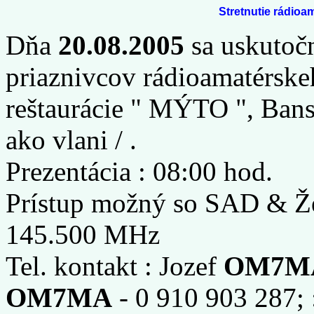
Stretnutie rádioa
Dňa
20.08.2005
sa uskutočn
priaznivcov rádioamatérske
reštaurácie " MÝTO ", Bansk
ako vlani / .
Prezentácia : 08:00 hod.
Prístup možný so SAD & Žel
145.500 MHz
Tel. kontakt : Jozef
OM7M
OM7MA
- 0 910 903 287;